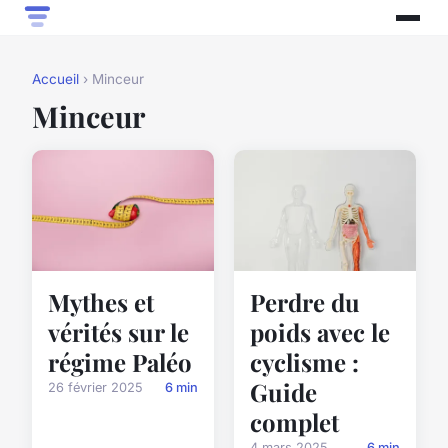
Accueil
› Minceur
Minceur
Mythes et
Perdre du
vérités sur le
poids avec le
régime Paléo
cyclisme :
Guide
26 février 2025
6 min
complet
4 mars 2025
6 min